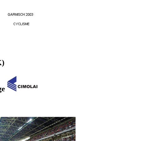
)
age